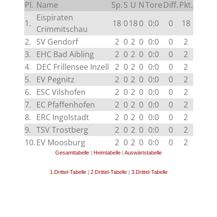
Pl.
Name
Sp.
S
U
N
Tore
Diff.
Pkt.
Eispiraten
1.
18
0
18
0
0:0
0
18
Crimmitschau
2.
SV Gendorf
2
0
2
0
0:0
0
2
3.
EHC Bad Aibling
2
0
2
0
0:0
0
2
4.
DEC Frillensee Inzell
2
0
2
0
0:0
0
2
5.
EV Pegnitz
2
0
2
0
0:0
0
2
6.
ESC Vilshofen
2
0
2
0
0:0
0
2
7.
EC Pfaffenhofen
2
0
2
0
0:0
0
2
8.
ERC Ingolstadt
2
0
2
0
0:0
0
2
9.
TSV Trostberg
2
0
2
0
0:0
0
2
10.
EV Moosburg
2
0
2
0
0:0
0
2
Gesamttabelle
|
Heimtabelle
|
Auswärtstabelle
1.Drittel-Tabelle
|
2.Drittel-Tabelle
|
3.Drittel-Tabelle