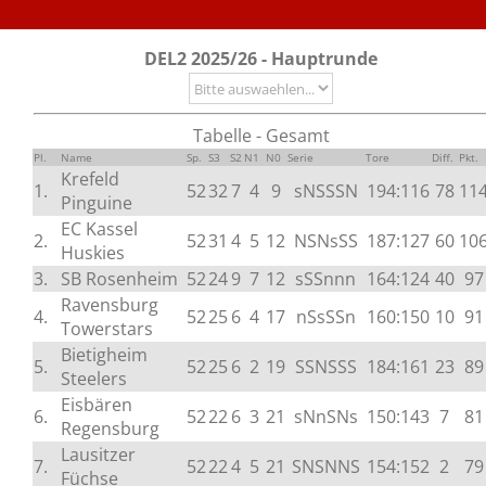
DEL2 2025/26 - Hauptrunde
Tabelle - Gesamt
Pl.
Name
Sp.
S3
S2
N1
N0
Serie
Tore
Diff.
Pkt.
Krefeld
1.
52
32
7
4
9
sNSSSN
194:116
78
11
Pinguine
EC Kassel
2.
52
31
4
5
12
NSNsSS
187:127
60
10
Huskies
3.
SB Rosenheim
52
24
9
7
12
sSSnnn
164:124
40
97
Ravensburg
4.
52
25
6
4
17
nSsSSn
160:150
10
91
Towerstars
Bietigheim
5.
52
25
6
2
19
SSNSSS
184:161
23
89
Steelers
Eisbären
6.
52
22
6
3
21
sNnSNs
150:143
7
81
Regensburg
Lausitzer
7.
52
22
4
5
21
SNSNNS
154:152
2
79
Füchse