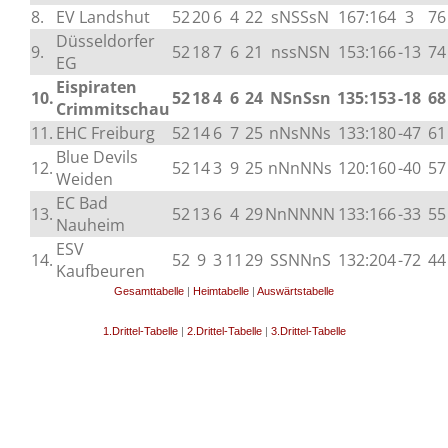
8.
EV Landshut
52
20
6
4
22
sNSSsN
167:164
3
76
Düsseldorfer
9.
52
18
7
6
21
nssNSN
153:166
-13
74
EG
Eispiraten
10.
52
18
4
6
24
NSnSsn
135:153
-18
68
Crimmitschau
11.
EHC Freiburg
52
14
6
7
25
nNsNNs
133:180
-47
61
Blue Devils
12.
52
14
3
9
25
nNnNNs
120:160
-40
57
Weiden
EC Bad
13.
52
13
6
4
29
NnNNNN
133:166
-33
55
Nauheim
ESV
14.
52
9
3
11
29
SSNNnS
132:204
-72
44
Kaufbeuren
Gesamttabelle
|
Heimtabelle
|
Auswärtstabelle
1.Drittel-Tabelle
|
2.Drittel-Tabelle
|
3.Drittel-Tabelle