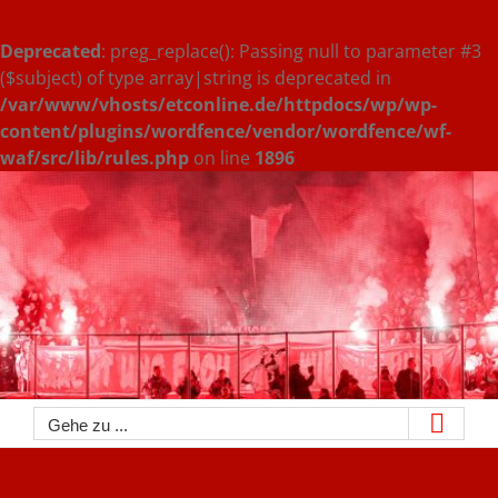
Deprecated
: preg_replace(): Passing null to parameter #3
($subject) of type array|string is deprecated in
/var/www/vhosts/etconline.de/httpdocs/wp/wp-
content/plugins/wordfence/vendor/wordfence/wf-
waf/src/lib/rules.php
on line
1896
Zum
Inhalt
springen
Gehe zu ...