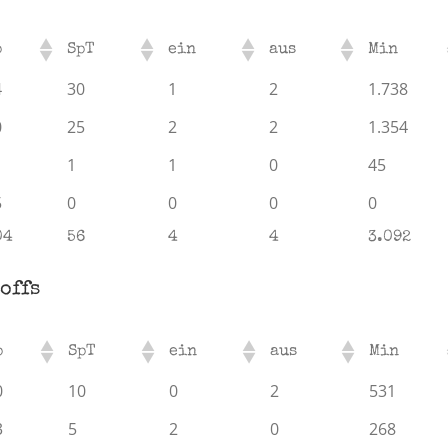
p
SpT
ein
aus
Min
4
30
1
2
1.738
0
25
2
2
1.354
1
1
0
45
5
0
0
0
0
04
56
4
4
3.092
offs
p
SpT
ein
aus
Min
0
10
0
2
531
3
5
2
0
268