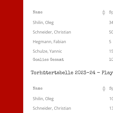
Name
S
Shilin, Oleg
3
Schneider, Christian
5
Hegmann, Fabian
5
Schulze, Yannic
1
Goalies Gesamt
1
Torhütertabelle 2023-24 - Play
Name
S
Shilin, Oleg
1
Schneider, Christian
1