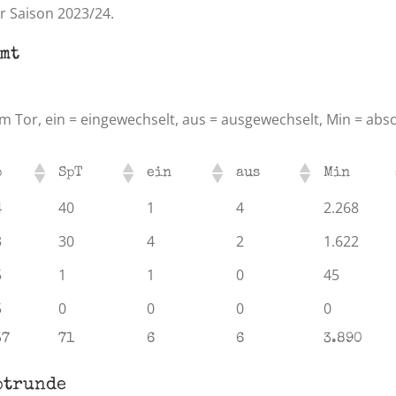
er Saison 2023/24.
amt
e im Tor, ein = eingewechselt, aus = ausgewechselt, Min = ab
p
SpT
ein
aus
Min
4
40
1
4
2.268
3
30
4
2
1.622
5
1
1
0
45
5
0
0
0
0
37
71
6
6
3.890
ptrunde