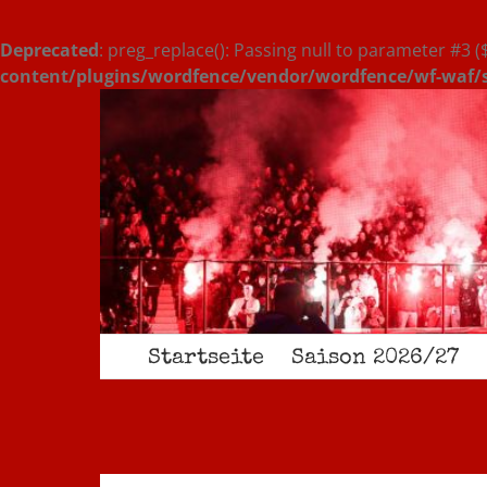
Deprecated
: preg_replace(): Passing null to parameter #3 (
content/plugins/wordfence/vendor/wordfence/wf-waf/sr
Zum
Inhalt
springen
Startseite
Saison 2026/27