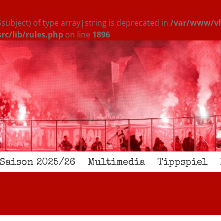
$subject) of type array|string is deprecated in
/var/www/vh
c/lib/rules.php
on line
1896
Saison 2025/26
Multimedia
Tippspiel