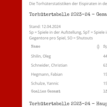
Die Torhüterstatistiken der Eispiraten in d
Torhütertabelle 2023-24 - Ges
Stand: 12.04.2024
Sp = Spiele in der Aufstellung, SpT = Spiel
Gegentore pro Spiel, SO = Shutouts
Name
S
Shilin, Oleg
4
Schneider, Christian
6
Hegmann, Fabian
1
Schulze, Yannic
1
Goalies Gesamt
1
Torhütertabelle 2023-24 - Hau