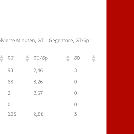
solvierte Minuten, GT = Gegentore, GT/Sp =
GT
GT/Sp
SO
93
2,46
3
88
3,26
0
2
2,67
0
0
0
183
2,82
3