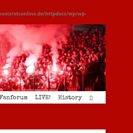
osts/etconline.de/httpdocs/wp/wp-
Fanforum
LIVE!
History