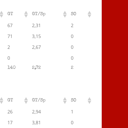
GT
GT/Sp
SO
67
2,31
2
71
3,15
0
2
2,67
0
0
0
140
2,72
2
GT
GT/Sp
SO
26
2,94
1
17
3,81
0