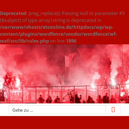
Deprecated
: preg_replace(): Passing null to parameter #3
($subject) of type array|string is deprecated in
/var/www/vhosts/etconline.de/httpdocs/wp/wp-
content/plugins/wordfence/vendor/wordfence/wf-
waf/src/lib/rules.php
on line
1896
Zum
Inhalt
springen
Gehe zu ...