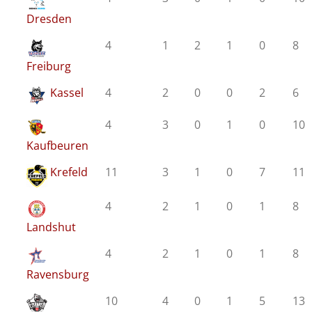
Dresden
4
1
2
1
0
8
Freiburg
Kassel
4
2
0
0
2
6
4
3
0
1
0
10
Kaufbeuren
Krefeld
11
3
1
0
7
11
4
2
1
0
1
8
Landshut
4
2
1
0
1
8
Ravensburg
10
4
0
1
5
13