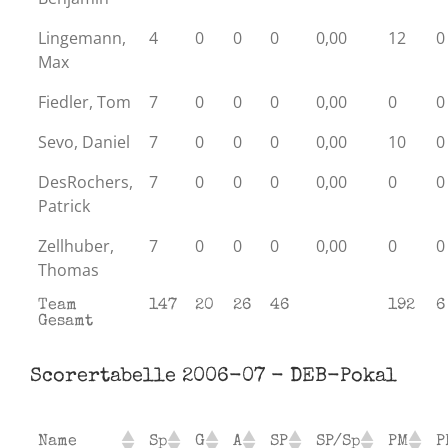
Lingemann,
4
0
0
0
0,00
12
0
Max
Fiedler, Tom
7
0
0
0
0,00
0
0
Sevo, Daniel
7
0
0
0
0,00
10
0
DesRochers,
7
0
0
0
0,00
0
0
Patrick
Zellhuber,
7
0
0
0
0,00
0
0
Thomas
Team
147
20
26
46
192
6
Gesamt
Scorertabelle 2006-07 - DEB-Pokal
Name
Sp
G
A
SP
SP/Sp
PM
P