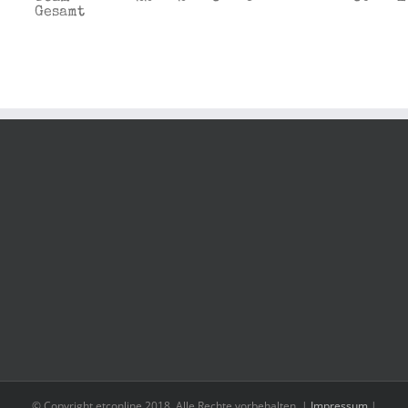
Gesamt
© Copyright etconline 2018, Alle Rechte vorbehalten. |
Impressum
|