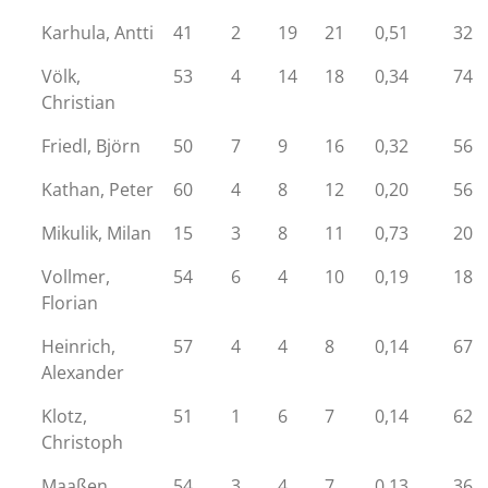
Karhula, Antti
41
2
19
21
0,51
32
Völk,
53
4
14
18
0,34
74
Christian
Friedl, Björn
50
7
9
16
0,32
56
Kathan, Peter
60
4
8
12
0,20
56
Mikulik, Milan
15
3
8
11
0,73
20
Vollmer,
54
6
4
10
0,19
18
Florian
Heinrich,
57
4
4
8
0,14
67
Alexander
Klotz,
51
1
6
7
0,14
62
Christoph
Maaßen,
54
3
4
7
0,13
36