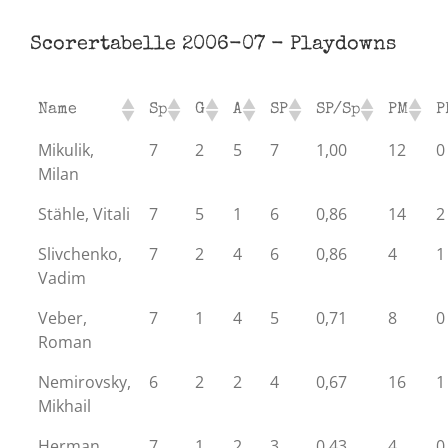
Scorertabelle 2006-07 - Playdowns
Name
Sp
G
A
SP
SP/Sp
PM
P
Mikulik,
7
2
5
7
1,00
12
0
Milan
Stähle, Vitali
7
5
1
6
0,86
14
2
Slivchenko,
7
2
4
6
0,86
4
1
Vadim
Veber,
7
1
4
5
0,71
8
0
Roman
Nemirovsky,
6
2
2
4
0,67
16
1
Mikhail
Herman,
7
1
2
3
0,43
4
0