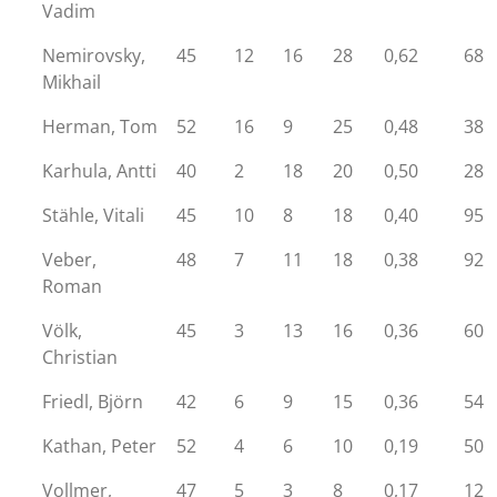
Vadim
Nemirovsky,
45
12
16
28
0,62
68
Mikhail
Herman, Tom
52
16
9
25
0,48
38
Karhula, Antti
40
2
18
20
0,50
28
Stähle, Vitali
45
10
8
18
0,40
95
Veber,
48
7
11
18
0,38
92
Roman
Völk,
45
3
13
16
0,36
60
Christian
Friedl, Björn
42
6
9
15
0,36
54
Kathan, Peter
52
4
6
10
0,19
50
Vollmer,
47
5
3
8
0,17
12