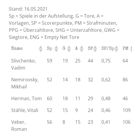
Stand: 16.05.2021
Sp = Spiele in der Aufstellung, G = Tore, A =
Vorlagen, SP = Scorerpunkte, PM = Strafminuten,
PPG = Überzahltore, SHG = Unterzahltore, GWG =
Siegtore, ENG = Empty Net Tore
Name
Sp
G
A
SP
SP/Sp
PM
Slivchenko,
59
19
25
44
0,75
64
Vadim
Nemirovsky,
52
14
18
32
0,62
86
Mikhail
Herman, Tom
60
18
11
29
0,48
46
Stähle, Vitali
52
15
9
24
0,46
109
Veber,
56
8
15
23
0,41
106
Roman