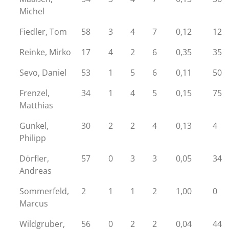
Michel
Fiedler, Tom
58
3
4
7
0,12
12
Reinke, Mirko
17
4
2
6
0,35
35
Sevo, Daniel
53
1
5
6
0,11
50
Frenzel,
34
1
4
5
0,15
75
Matthias
Gunkel,
30
2
2
4
0,13
4
Philipp
Dörfler,
57
0
3
3
0,05
34
Andreas
Sommerfeld,
2
1
1
2
1,00
0
Marcus
Wildgruber,
56
0
2
2
0,04
44