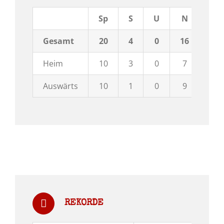
Sp
S
U
N
To
Gesamt
20
4
0
16
41:
Heim
10
3
0
7
23:
Auswärts
10
1
0
9
18:
REKORDE