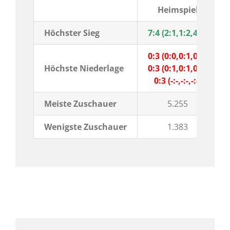
Heimspiel
Höchster Sieg
7:4 (2:1,1:2,4:1)
0:3 (0:0,0:1,0:2)
Höchste Niederlage
0:3 (0:1,0:1,0:1)
0:3 (-:-,-:-,-:-)
Meiste Zuschauer
5.255
Wenigste Zuschauer
1.383