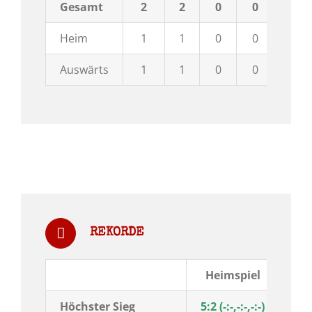
Gesamt
2
2
0
0
12:8
Heim
1
1
0
0
5:2
Auswärts
1
1
0
0
7:6
REKORDE
Heimspiel
Aus
Höchster Sieg
5:2 (-:-,-:-,-:-)
7:6