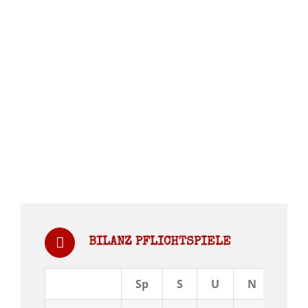
BILANZ PFLICHTSPIELE
Sp
S
U
N
Tor