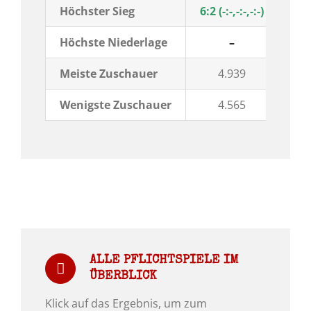
Höchster Sieg
6:2 (-:-,-:-,-:-)
5:2
Höchste Niederlage
–
Meiste Zuschauer
4.939
Wenigste Zuschauer
4.565
ALLE PFLICHTSPIELE IM
ÜBERBLICK
Klick auf das Ergebnis, um zum