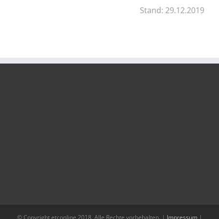
Stand: 29.12.2019
© Copyright etconline 2018, Alle Rechte vorbehalten. |
Impressum
|