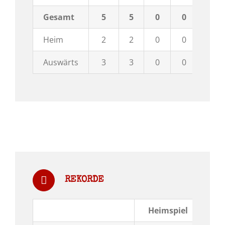
Gesamt
5
5
0
0
29:1
Heim
2
2
0
0
12:
Auswärts
3
3
0
0
17:
REKORDE
Heimspiel
Aus