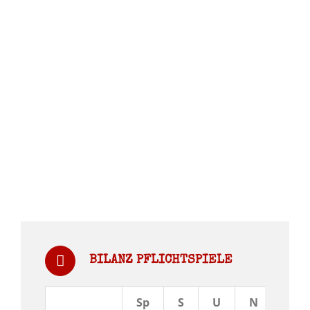
BILANZ PFLICHTSPIELE
Sp
S
U
N
Tor