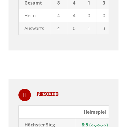
Gesamt
8
4
1
3
38:3
Heim
4
4
0
0
22:1
Auswärts
4
0
1
3
16:2
REKORDE
Heimspiel
Aus
Höchster Sieg
8:5 (-:-,-:-,-:-)