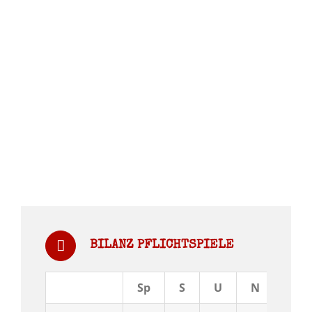
BILANZ PFLICHTSPIELE
Sp
S
U
N
Tor