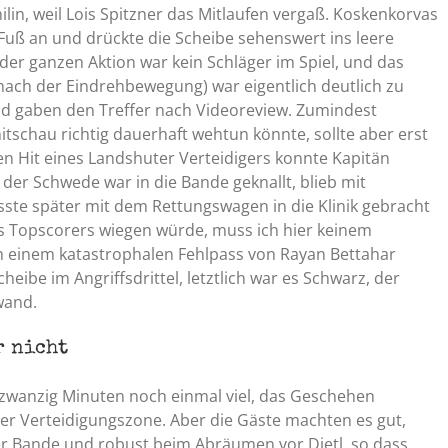
lin, weil Lois Spitzner das Mitlaufen vergaß. Koskenkorvas
uß an und drückte die Scheibe sehenswert ins leere
 der ganzen Aktion war kein Schläger im Spiel, und das
nach der Eindrehbewegung) war eigentlich deutlich zu
nd gaben den Treffer nach Videoreview. Zumindest
itschau richtig dauerhaft wehtun könnte, sollte aber erst
en Hit eines Landshuter Verteidigers konnte Kapitän
, der Schwede war in die Bande geknallt, blieb mit
ste später mit dem Rettungswagen in die Klinik gebracht
es Topscorers wiegen würde, muss ich hier keinem
h einem katastrophalen Fehlpass von Rayan Bettahar
heibe im Angriffsdrittel, letztlich war es Schwarz, der
wand.
r nicht
en zwanzig Minuten noch einmal viel, das Geschehen
er Verteidigungszone. Aber die Gäste machten es gut,
r Bande und robust beim Abräumen vor Dietl, so dass