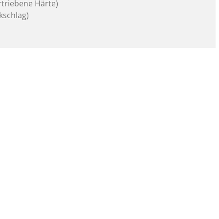
rtriebene Härte)
kschlag)