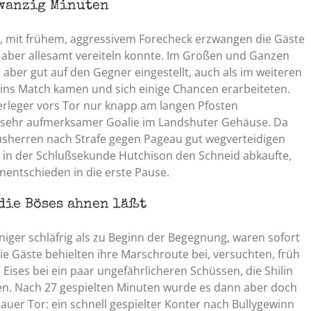
zwanzig Minuten
, mit frühem, aggressivem Forecheck erzwangen die Gäste
in aber allesamt vereiteln konnte. Im Großen und Ganzen
 aber gut auf den Gegner eingestellt, auch als im weiteren
 ins Match kamen und sich einige Chancen erarbeiteten.
erleger vors Tor nur knapp am langen Pfosten
in sehr aufmerksamer Goalie im Landshuter Gehäuse. Da
sherren nach Strafe gegen Pageau gut wegverteidigen
in in der Schlußsekunde Hutchison den Schneid abkaufte,
nentschieden in die erste Pause.
 die Böses ahnen läßt
eniger schläfrig als zu Beginn der Begegnung, waren sofort
e Gäste behielten ihre Marschroute bei, versuchten, früh
 Eises bei ein paar ungefährlicheren Schüssen, die Shilin
ten. Nach 27 gespielten Minuten wurde es dann aber doch
auer Tor: ein schnell gespielter Konter nach Bullygewinn