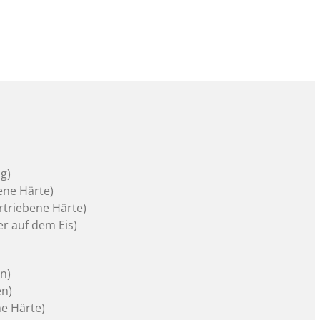
ag)
bene Härte)
rtriebene Härte)
ler auf dem Eis)
en)
en)
ne Härte)