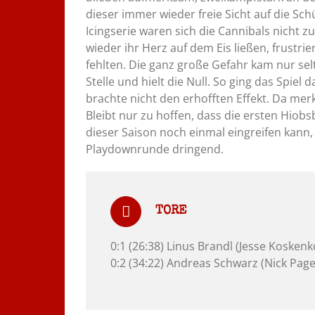
dieser immer wieder freie Sicht auf die Sch
Icingserie waren sich die Cannibals nicht zu
wieder ihr Herz auf dem Eis ließen, frustr
fehlten. Die ganz große Gefahr kam nur sel
Stelle und hielt die Null. So ging das Spi
brachte nicht den erhofften Effekt. Da mer
Bleibt nur zu hoffen, dass die ersten Hiob
dieser Saison noch einmal eingreifen kann,
Playdownrunde dringend.
TORE
0:1 (26:38) Linus Brandl (Jesse Kosken
0:2 (34:22) Andreas Schwarz (Nick Page