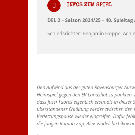
INFOS ZUM SPIEL
DEL 2 – Saison 2024/25 – 40. Spieltag
Schiedsrichter: Benjamin Hoppe, Achi
Den Aufwind aus der guten Ravensburger Auswä
Heimspiel gegen den EV Landshut zu punkten. Da
dass Jussi Tuores eigentlich erstmals in dieser
überstandener Erkältung wieder zwischen den 
Verletzungspause wieder eingreifen. Dafür fehl
die jungen Roman Zap, Alex Vladelchtchikov u