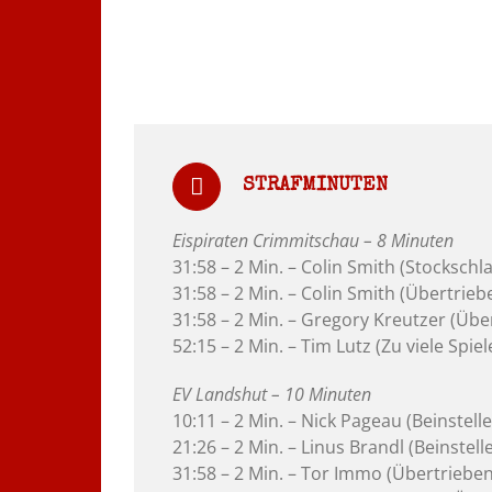
STRAFMINUTEN
Eispiraten Crimmitschau – 8 Minuten
31:58 – 2 Min. – Colin Smith (Stockschl
31:58 – 2 Min. – Colin Smith (Übertrie
31:58 – 2 Min. – Gregory Kreutzer (Übe
52:15 – 2 Min. – Tim Lutz (Zu viele Spie
EV Landshut – 10 Minuten
10:11 – 2 Min. – Nick Pageau (Beinstell
21:26 – 2 Min. – Linus Brandl (Beinstell
31:58 – 2 Min. – Tor Immo (Übertriebe