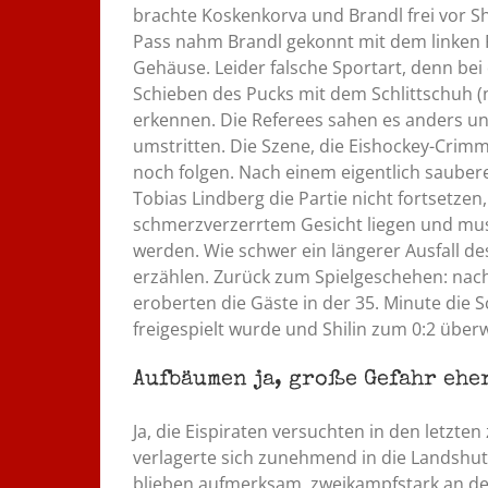
brachte Koskenkorva und Brandl frei vor Shi
Pass nahm Brandl gekonnt mit dem linken F
Gehäuse. Leider falsche Sportart, denn bei
Schieben des Pucks mit dem Schlittschuh (
erkennen. Die Referees sahen es anders u
umstritten. Die Szene, die Eishockey-Crimm
noch folgen. Nach einem eigentlich sauber
Tobias Lindberg die Partie nicht fortsetzen
schmerzverzerrtem Gesicht liegen und mus
werden. Wie schwer ein längerer Ausfall d
erzählen. Zurück zum Spielgeschehen: nac
eroberten die Gäste in der 35. Minute die Sc
freigespielt wurde und Shilin zum 0:2 über
Aufbäumen ja, große Gefahr ehe
Ja, die Eispiraten versuchten in den letzt
verlagerte sich zunehmend in die Landshut
blieben aufmerksam, zweikampfstark an de