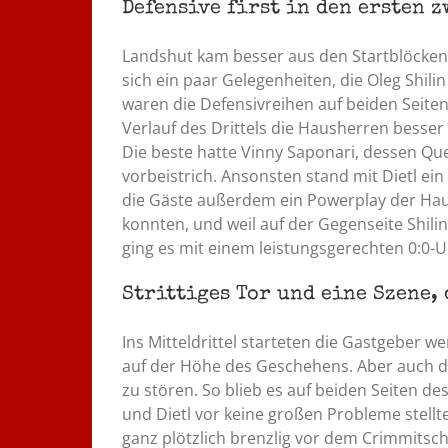
Defensive first in den ersten 
Landshut kam besser aus den Startblöcken
sich ein paar Gelegenheiten, die Oleg Shil
waren die Defensivreihen auf beiden Seiten
Verlauf des Drittels die Hausherren besser
Die beste hatte Vinny Saponari, dessen Qu
vorbeistrich. Ansonsten stand mit Dietl e
die Gäste außerdem ein Powerplay der Hau
konnten, und weil auf der Gegenseite Shil
ging es mit einem leistungsgerechten 0:0-U
Strittiges Tor und eine Szene,
Ins Mitteldrittel starteten die Gastgeber w
auf der Höhe des Geschehens. Aber auch di
zu stören. So blieb es auf beiden Seiten des
und Dietl vor keine großen Probleme stell
ganz plötzlich brenzlig vor dem Crimmitsch