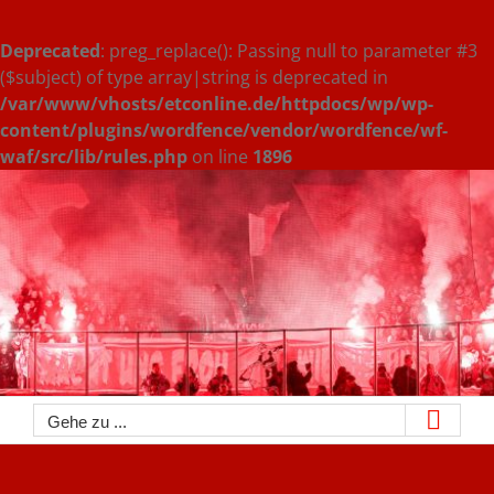
Deprecated
: preg_replace(): Passing null to parameter #3
($subject) of type array|string is deprecated in
/var/www/vhosts/etconline.de/httpdocs/wp/wp-
content/plugins/wordfence/vendor/wordfence/wf-
waf/src/lib/rules.php
on line
1896
Zum
Inhalt
springen
Gehe zu ...