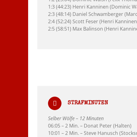
1:3 (44:23) Henri Kanninen (Dominic W
2:3 (48:14) Daniel Schwamberger (Marc
2:4 (52:24) Scott Feser (Henri Kanninen
2:5 (58:51) Max Balinson (Henri Kanni
STRAFMINUTEN
Selber Wölfe – 12 Minuten
06:05 – 2 Min. – Donat Peter (Halten)
10:01 – 2 Min. – Steve Hanusch (Stocks