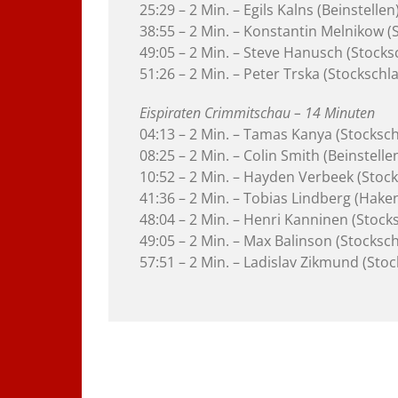
25:29 – 2 Min. – Egils Kalns (Beinstellen
38:55 – 2 Min. – Konstantin Melnikow (
49:05 – 2 Min. – Steve Hanusch (Stocks
51:26 – 2 Min. – Peter Trska (Stockschl
Eispiraten Crimmitschau – 14 Minuten
04:13 – 2 Min. – Tamas Kanya (Stocksch
08:25 – 2 Min. – Colin Smith (Beinstelle
10:52 – 2 Min. – Hayden Verbeek (Stock
41:36 – 2 Min. – Tobias Lindberg (Hake
48:04 – 2 Min. – Henri Kanninen (Stock
49:05 – 2 Min. – Max Balinson (Stocksch
57:51 – 2 Min. – Ladislav Zikmund (Stoc