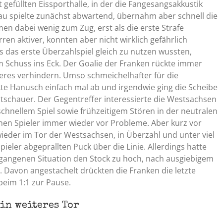
 gefüllten Eissporthalle, in der die Fangesangsakkustik
au spielte zunächst abwartend, übernahm aber schnell die
en dabei wenig zum Zug, erst als die erste Strafe
n aktiver, konnten aber nicht wirklich gefährlich
ts das erste Überzahlspiel gleich zu nutzen wussten,
 Schuss ins Eck. Der Goalie der Franken rückte immer
res verhindern. Umso schmeichelhafter für die
kte Hanusch einfach mal ab und irgendwie ging die Scheibe
tschauer. Der Gegentreffer interessierte die Westsachsen
chnellem Spiel sowie frühzeitigem Stören in der neutralen
chen Spieler immer wieder vor Probleme. Aber kurz vor
 wieder im Tor der Westsachsen, in Überzahl und unter viel
eler abgeprallten Puck über die Linie. Allerdings hatte
egangenen Situation den Stock zu hoch, nach ausgiebigem
 Davon angestachelt drückten die Franken die letzte
 beim 1:1 zur Pause.
in weiteres Tor