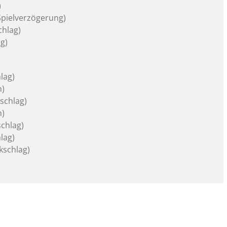
)
Spielverzögerung)
chlag)
ag)
lag)
n)
schlag)
n)
schlag)
lag)
kschlag)