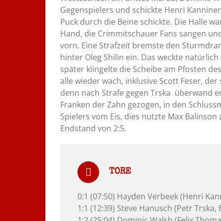
Gegenspielers und schickte Henri Kanninen 
Puck durch die Beine schickte. Die Halle w
Hand, die Crimmitschauer Fans sangen und
vorn. Eine Strafzeit bremste den Sturmdra
hinter Oleg Shilin ein. Das weckte natürli
später klingelte die Scheibe am Pfosten de
alle wieder wach, inklusive Scott Feser, de
denn nach Strafe gegen Trska überwand er 
Franken der Zahn gezogen, in den Schlussm
Spielers vom Eis, dies nutzte Max Balinso
Endstand von 2:5.
TORE
0:1 (07:50) Hayden Verbeek (Henri Kan
1:1 (12:39) Steve Hanusch (Petr Trska, 
1:2 (25:04) Dominic Walsh (Felix Thom