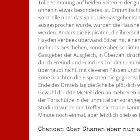
Tolle Stimmung auf beiden Seiten in der gut
ohnehin etwas besonderes ist. Crimmitsch
Kontrolle über das Spiel. Die Gastgeber kam
ausgesprochen wurde, wurden die Hausherre
werden. Anders die Eispiraten, die ihrersei
Hayden Verbeek überwand Bitzer mit einem
mehr ins Geschehen, konnte aber schlimme
Gastgeber der Ausgleich, in Überzahl drüc
durch Freund und Feind ins Tor der Crimmi
überhaupt nicht, mit cleveren Pässen und s
Zone brachten die Eispiraten die gegneris
Ende des Drittels lag die Scheibe plötzlich
Gewühl drückte McNeill den an mehreren Spi
der Torschütze in der unmittelbar vorang
Studium wurde der Treffer nicht anerkannt.
Minute noch einmal, aber letztlich blieb es
Chancen über Chanen aber nur e