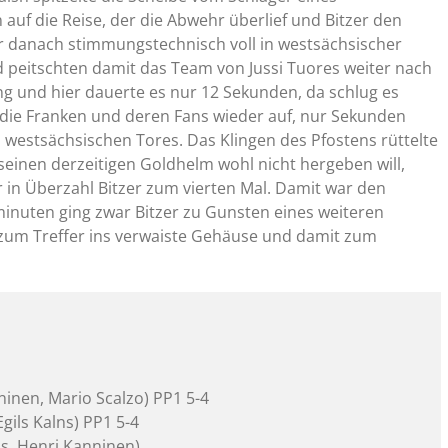
auf die Reise, der die Abwehr überlief und Bitzer den
ar danach stimmungstechnisch voll in westsächsischer
 peitschten damit das Team von Jussi Tuores weiter nach
ng und hier dauerte es nur 12 Sekunden, da schlug es
ch die Franken und deren Fans wieder auf, nur Sekunden
s westsächsischen Tores. Das Klingen des Pfostens rüttelte
r seinen derzeitigen Goldhelm wohl nicht hergeben will,
in Überzahl Bitzer zum vierten Mal. Damit war den
inuten ging zwar Bitzer zu Gunsten eines weiteren
n zum Treffer ins verwaiste Gehäuse und damit zum
ninen, Mario Scalzo) PP1 5-4
Egils Kalns) PP1 5-4
as, Henri Kanninen)