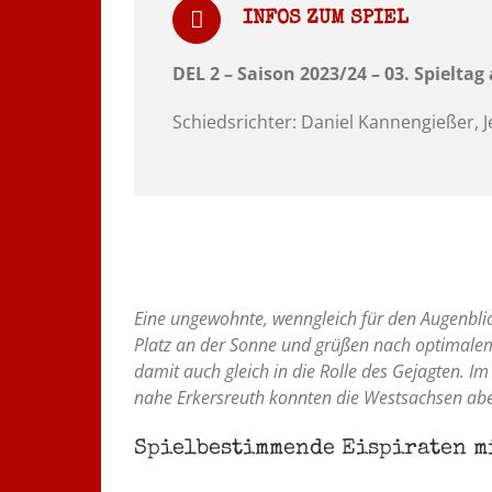
INFOS ZUM SPIEL
DEL 2 – Saison 2023/24 – 03. Spieltag
Schiedsrichter: Daniel Kannengießer, J
Eine ungewohnte, wenngleich für den Augenbl
Platz an der Sonne und grüßen nach optimalem 
damit auch gleich in die Rolle des Gejagten. 
nahe Erkersreuth konnten die Westsachsen abe
Spielbestimmende Eispiraten mi