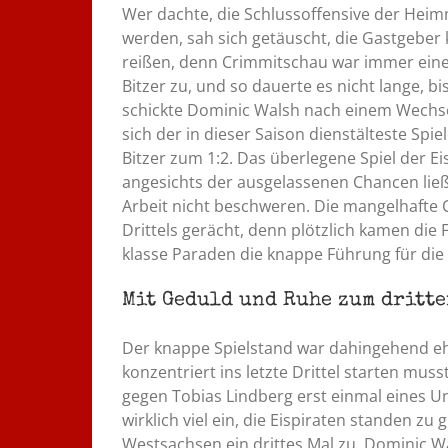
Wer dachte, die Schlussoffensive der Heim
werden, sah sich getäuscht, die Gastgeber 
reißen, denn Crimmitschau war immer einen 
Bitzer zu, und so dauerte es nicht lange, bi
schickte Dominic Walsh nach einem Wechself
sich der in dieser Saison dienstälteste Spi
Bitzer zum 1:2. Das überlegene Spiel der Eis
angesichts der ausgelassenen Chancen ließ
Arbeit nicht beschweren. Die mangelhafte
Drittels gerächt, denn plötzlich kamen die 
klasse Paraden die knappe Führung für die E
Mit Geduld und Ruhe zum dritte
Der knappe Spielstand war dahingehend eher
konzentriert ins letzte Drittel starten muss
gegen Tobias Lindberg erst einmal eines Un
wirklich viel ein, die Eispiraten standen z
Westsachsen ein drittes Mal zu, Dominic Wa