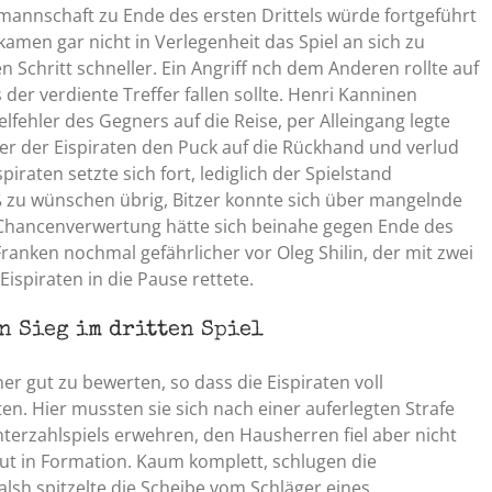
mannschaft zu Ende des ersten Drittels würde fortgeführt
kamen gar nicht in Verlegenheit das Spiel an sich zu
Schritt schneller. Ein Angriff nch dem Anderen rollte auf
s der verdiente Treffer fallen sollte. Henri Kanninen
ehler des Gegners auf die Reise, per Alleingang legte
eler der Eispiraten den Puck auf die Rückhand und verlud
piraten setzte sich fort, lediglich der Spielstand
 zu wünschen übrig, Bitzer konnte sich über mangelnde
 Chancenverwertung hätte sich beinahe gegen Ende des
Franken nochmal gefährlicher vor Oleg Shilin, der mit zwei
ispiraten in die Pause rettete.
n Sieg im dritten Spiel
 gut zu bewerten, so dass die Eispiraten voll
ten. Hier mussten sie sich nach einer auferlegten Strafe
terzahlspiels erwehren, den Hausherren fiel aber nicht
u gut in Formation. Kaum komplett, schlugen die
lsh spitzelte die Scheibe vom Schläger eines