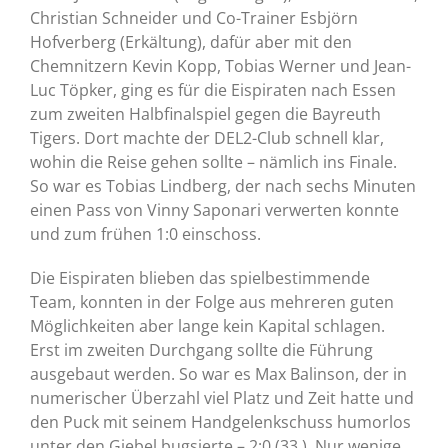
Christian Schneider und Co-Trainer Esbjörn
Hofverberg (Erkältung), dafür aber mit den
Chemnitzern Kevin Kopp, Tobias Werner und Jean-
Luc Töpker, ging es für die Eispiraten nach Essen
zum zweiten Halbfinalspiel gegen die Bayreuth
Tigers. Dort machte der DEL2-Club schnell klar,
wohin die Reise gehen sollte – nämlich ins Finale.
So war es Tobias Lindberg, der nach sechs Minuten
einen Pass von Vinny Saponari verwerten konnte
und zum frühen 1:0 einschoss.
Die Eispiraten blieben das spielbestimmende
Team, konnten in der Folge aus mehreren guten
Möglichkeiten aber lange kein Kapital schlagen.
Erst im zweiten Durchgang sollte die Führung
ausgebaut werden. So war es Max Balinson, der in
numerischer Überzahl viel Platz und Zeit hatte und
den Puck mit seinem Handgelenkschuss humorlos
unter den Giebel bugsierte – 2:0 (33.). Nur wenige