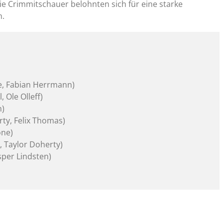
ie Crimmitschauer belohnten sich für eine starke
n.
le, Fabian Herrmann)
, Ole Olleff)
n)
rty, Felix Thomas)
one)
, Taylor Doherty)
sper Lindsten)