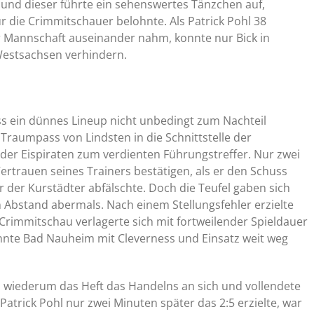
und dieser führte ein sehenswertes Tänzchen auf,
r die Crimmitschauer belohnte. Als Patrick Pohl 38
 Mannschaft auseinander nahm, konnte nur Bick in
Westsachsen verhindern.
dass ein dünnes Lineup nicht unbedingt zum Nachteil
Traumpass von Lindsten in die Schnittstelle der
er Eispiraten zum verdienten Führungstreffer. Nur zwei
Vertrauen seines Trainers bestätigen, als er den Schuss
r der Kurstädter abfälschte. Doch die Teufel gaben sich
Abstand abermals. Nach einem Stellungsfehler erzielte
 Crimmitschau verlagerte sich mit fortweilender Spieldauer
nnte Bad Nauheim mit Cleverness und Einsatz weit weg
ss wiederum das Heft das Handelns an sich und vollendete
atrick Pohl nur zwei Minuten später das 2:5 erzielte, war