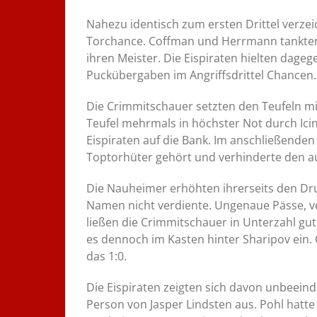
Nahezu identisch zum ersten Drittel verze
Torchance. Coffman und Herrmann tankten 
ihren Meister. Die Eispiraten hielten dageg
Puckübergaben im Angriffsdrittel Chancen. 
Die Crimmitschauer setzten den Teufeln mi
Teufel mehrmals in höchster Not durch Ici
Eispiraten auf die Bank. Im anschließende
Toptorhüter gehört und verhinderte den a
Die Nauheimer erhöhten ihrerseits den Dru
Namen nicht verdiente. Ungenaue Pässe, v
ließen die Crimmitschauer in Unterzahl gut
es dennoch im Kasten hinter Sharipov ein. 
das 1:0.
Die Eispiraten zeigten sich davon unbeeind
Person von Jasper Lindsten aus. Pohl hatt