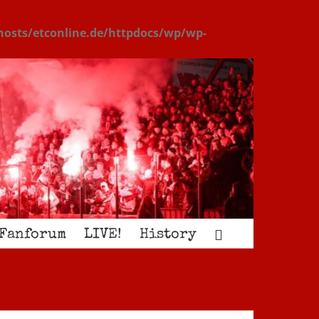
osts/etconline.de/httpdocs/wp/wp-
Fanforum
LIVE!
History