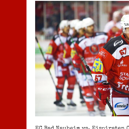
Zeige
grösseres
Bild
EC Bad Nauheim vs. Eispiraten C