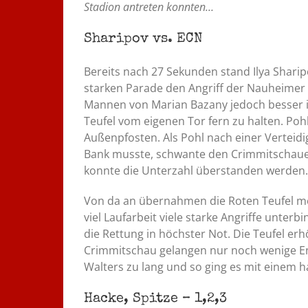
Stadion antreten konnten…
Sharipov vs. ECN
Bereits nach 27 Sekunden stand Ilya Sharip
starken Parade den Angriff der Nauheimer
Mannen von Marian Bazany jedoch besser in
Teufel vom eigenen Tor fern zu halten. Poh
Außenpfosten. Als Pohl nach einer Verteidi
Bank musste, schwante den Crimmitschauern
konnte die Unterzahl überstanden werden.
Von da an übernahmen die Roten Teufel m
viel Laufarbeit viele starke Angriffe unter
die Rettung in höchster Not. Die Teufel e
Crimmitschau gelangen nur noch wenige Ent
Walters zu lang und so ging es mit einem h
Hacke, Spitze – 1,2,3