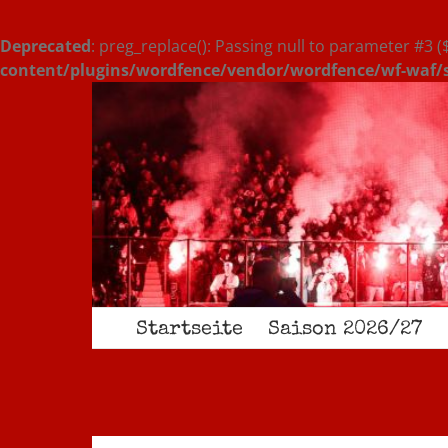
Deprecated
: preg_replace(): Passing null to parameter #3 (
content/plugins/wordfence/vendor/wordfence/wf-waf/sr
Zum
Inhalt
springen
Startseite
Saison 2026/27