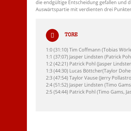
die endgültige Entscheidung gefallen und d
Auswärtspartie mit verdienten drei Punkte
TORE
1:0 (31:10) Tim Coffmann (Tobias Wör
1:1 (37:07) Jasper Lindsten (Patrick Pohl
1:2 (42:21) Patrick Pohl (Jasper Lindste
1:3 (44:30) Lucas Böttcher(Taylor Dohe
2:3 (47:54) Taylor Vause (Jerry Pollastr
2:4 (51:52) Jasper Lindsten (Timo Gams
2:5 (54:44) Patrick Pohl (Timo Gams, Ja