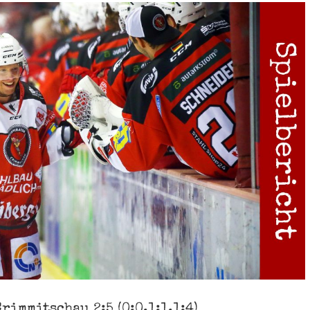
rimmitschau 2:5 (0:0,1:1,1:4)