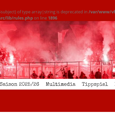
$subject) of type array|string is deprecated in
/var/www/vh
c/lib/rules.php
on line
1896
Saison 2025/26
Multimedia
Tippspiel