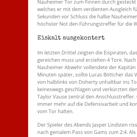
Nauheimer Tor zum Finnen durch gesteckt 
welches er mit dem verdienten Ausgleich fü
Sekunden vor Schluss die halbe Nauheimer
höchster Not den Führungstreffer für die 
Eiskalt ausgekontert
Im letzten Drittel zeigten die Eispiraten, 
gereichen muss und erzielten 4 Tore. Nach 
Nauheimer Abwehr vollendete der Kapitän d
Minuten später, sollte Lucas Böttcher das 
von halblinks von Doherty unhaltbar ins To
keineswegs geschlagen und verkürzten den 
Taylor Vause zentral den Anschlusstreffer.
immer mehr auf die Defensivarbeit und ko
vom Tor halten.
Der Spieler des Abends Jasper Lindsten ri
nach genialem Pass von Gams zum 2:4. Als P