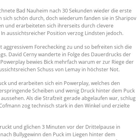
ichnete Bad Nauheim nach 30 Sekunden wieder die erste
sich schön durch, doch wiederum fanden sie in Sharipov
en und erarbeiteten sich ihrerseits durch clevere
In aussichtsreicher Position verzog Lindsten jedoch.
t aggressivem Forechecking zu und so befreiten sich die
ngs. David Cerny wanderte in Folge des Dauerdrucks der
n Powerplay bewies Bick mehrfach warum er zur Riege der
ussichtsreichen Schuss von Lemay in höchster Not.
ck und erarbeiten sich ein Powerplay, welches den
erspringende Scheiben und wenig Druck hinter dem Puck
 aussehen. Als die Strafzeit gerade abgelaufen war, schlug
Cofmann zog technisch stark in den Winkel und erzielte
ruckt und glichen 3 Minuten vor der Drittelpause in
e nach Bullygewinn den Puck im Liegen hinter dem