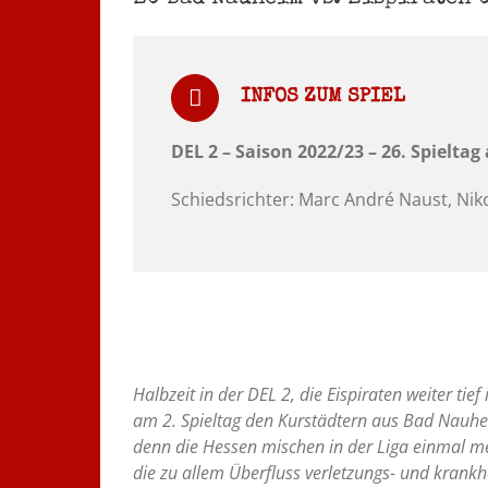
INFOS ZUM SPIEL
DEL 2 – Saison 2022/23 – 26. Spieltag
Schiedsrichter: Marc André Naust, Nik
Halbzeit in der DEL 2, die Eispiraten weiter t
am 2. Spieltag den Kurstädtern aus Bad Nauheim
denn die Hessen mischen in der Liga einmal meh
die zu allem Überfluss verletzungs- und krankh