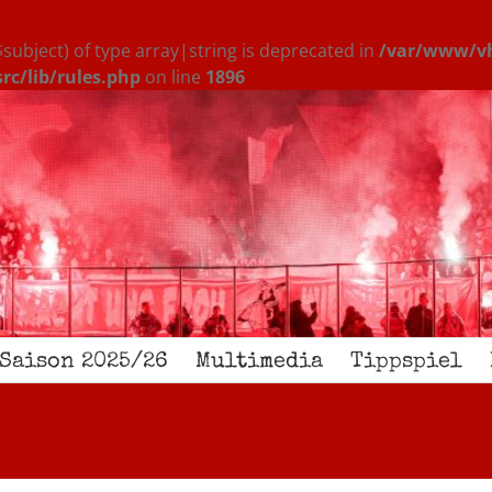
$subject) of type array|string is deprecated in
/var/www/vh
c/lib/rules.php
on line
1896
Saison 2025/26
Multimedia
Tippspiel