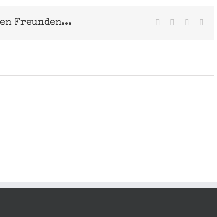
nen Freunden...
Facebook
X
Pinterest
E-
Mai
Emil
Leon
Colli
Quaas
Schulz
Adams