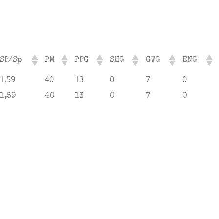
SP/Sp
PM
PPG
SHG
GWG
ENG
1,59
40
13
0
7
0
1,59
40
13
0
7
0