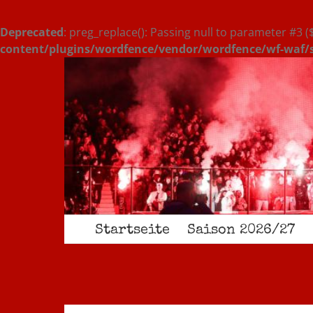
Deprecated
: preg_replace(): Passing null to parameter #3 (
content/plugins/wordfence/vendor/wordfence/wf-waf/sr
Zum
Inhalt
springen
Startseite
Saison 2026/27