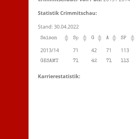
Statistik Crimmitschau:
Stand: 30.04.2022
Saison
Sp
G
A
SP
2013/14
71
42
71
113
GESAMT
71
42
71
113
Karrierestatistik: