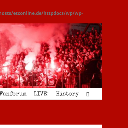
osts/etconline.de/httpdocs/wp/wp-
Fanforum
LIVE!
History