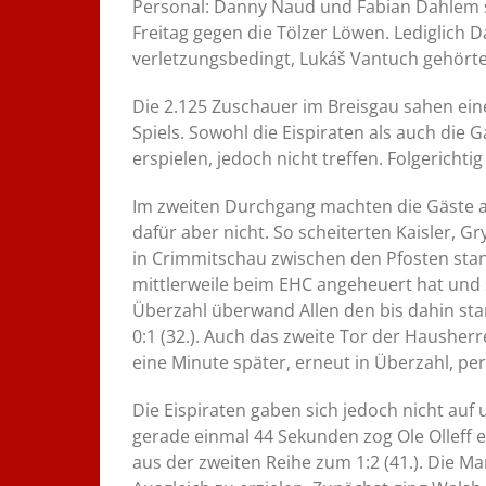
Personal: Danny Naud und Fabian Dahlem s
Freitag gegen die Tölzer Löwen. Lediglich 
verletzungsbedingt, Lukáš Vantuch gehörte
Die 2.125 Zuschauer im Breisgau sahen ein
Spiels. Sowohl die Eispiraten als auch die
erspielen, jedoch nicht treffen. Folgerichti
Im zweiten Durchgang machten die Gäste 
dafür aber nicht. So scheiterten Kaisler, G
in Crimmitschau zwischen den Pfosten stand.
mittlerweile beim EHC angeheuert hat und 
Überzahl überwand Allen den bis dahin sta
0:1 (32.). Auch das zweite Tor der Hausherr
eine Minute später, erneut in Überzahl, per B
Die Eispiraten gaben sich jedoch nicht auf 
gerade einmal 44 Sekunden zog Ole Olleff
aus der zweiten Reihe zum 1:2 (41.). Die 