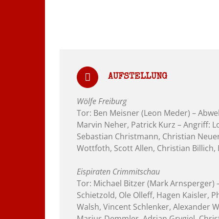
AUFSTELLUNG
Wölfe Freiburg
Tor: Ben Meisner (Leon Meder) – Abweh
Marvin Neher, Patrick Kurz – Angriff: 
Sebastian Christmann, Christian Neuer
Wottfoth, Scott Allen, Christian Billich,
Eispiraten Crimmitschau
Tor: Michael Bitzer (Mark Arnsperger)
Schietzold, Ole Olleff, Hagen Kaisler, 
Walsh, Vincent Schlenker, Alexander Wi
Marius Demmler, Adrian Grygiel, Chri