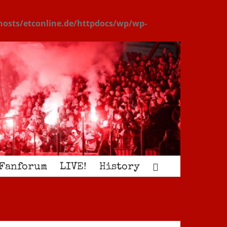
osts/etconline.de/httpdocs/wp/wp-
Fanforum
LIVE!
History