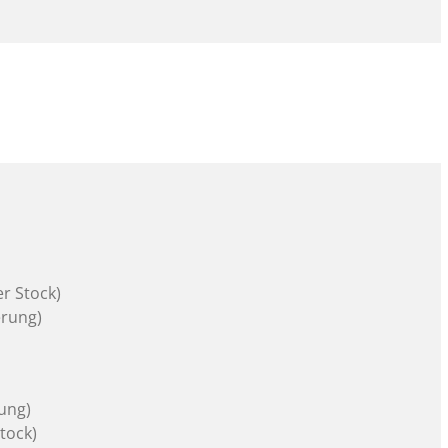
r Stock)
erung)
rung)
tock)