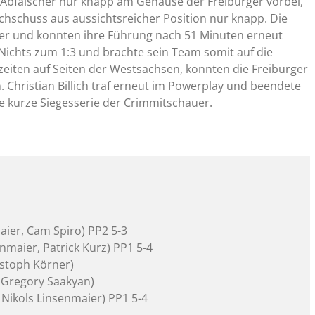
h Abfälscher nur knapp am Gehäuse der Freiburger vorbei,
chschuss aus aussichtsreicher Position nur knapp. Die
ter und konnten ihre Führung nach 51 Minuten erneut
Nichts zum 1:3 und brachte sein Team somit auf die
fzeiten auf Seiten der Westsachsen, konnten die Freiburger
 Christian Billich traf erneut im Powerplay und beendete
e kurze Siegesserie der Crimmitschauer.
maier, Cam Spiro) PP2 5-3
enmaier, Patrick Kurz) PP1 5-4
ristoph Körner)
, Gregory Saakyan)
n, Nikols Linsenmaier) PP1 5-4