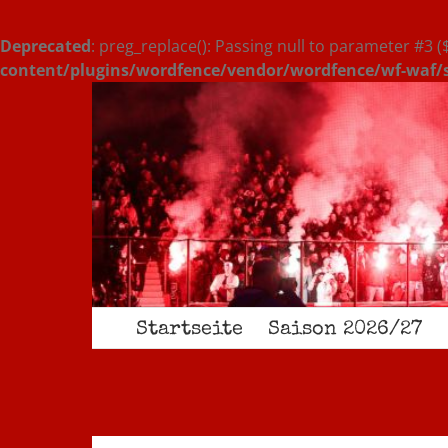
Deprecated
: preg_replace(): Passing null to parameter #3 (
content/plugins/wordfence/vendor/wordfence/wf-waf/sr
Zum
Inhalt
springen
Startseite
Saison 2026/27