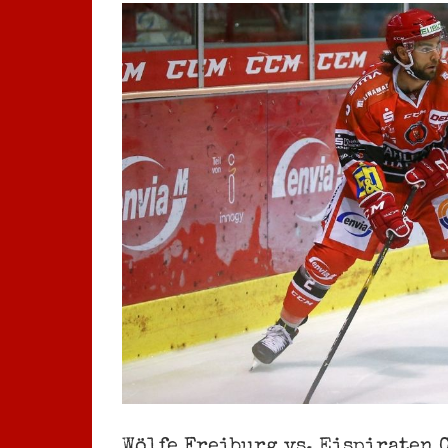
Zeige
grösseres
Bild
Wölfe Freiburg vs. Eispiraten C