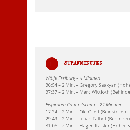
STRAFMINUTEN
Wölfe Freiburg – 4 Minuten
36:54 – 2 Min. – Gregory Saakyan (Hohe
37:37 – 2 Min. – Marc Wittfoth (Behind
Eispiraten Crimmitschau – 22 Minuten
17:24 – 2 Min. – Ole Olleff (Beinstellen)
29:49 – 2 Min. – Julian Talbot (Behinde
31:06 – 2 Min. – Hagen Kaisler (Hoher S