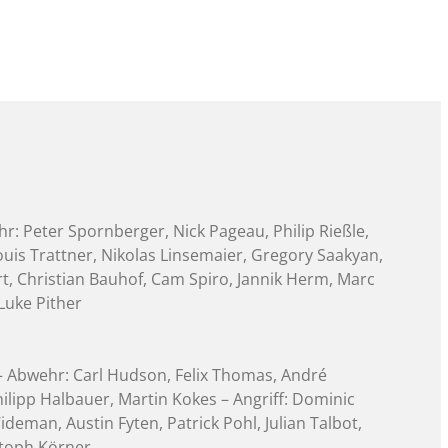
r: Peter Spornberger, Nick Pageau, Philip Rießle,
Louis Trattner, Nikolas Linsemaier, Gregory Saakyan,
t, Christian Bauhof, Cam Spiro, Jannik Herm, Marc
 Luke Pither
 – Abwehr: Carl Hudson, Felix Thomas, André
Philipp Halbauer, Martin Kokes – Angriff: Dominic
deman, Austin Fyten, Patrick Pohl, Julian Talbot,
stoph Körner