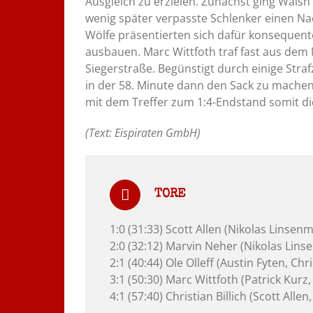
Ausgleich zu erzielen. Zunächst ging Wals
wenig später verpasste Schlenker einen Na
Wölfe präsentierten sich dafür konsequen
ausbauen. Marc Wittfoth traf fast aus dem 
Siegerstraße. Begünstigt durch einige Stra
in der 58. Minute dann den Sack zu machen.
mit dem Treffer zum 1:4-Endstand somit di
(Text: Eispiraten GmbH)
TORE
1:0 (31:33) Scott Allen (Nikolas Linsen
2:0 (32:12) Marvin Neher (Nikolas Lins
2:1 (40:44) Ole Olleff (Austin Fyten, Ch
3:1 (50:30) Marc Wittfoth (Patrick Kurz
4:1 (57:40) Christian Billich (Scott Alle