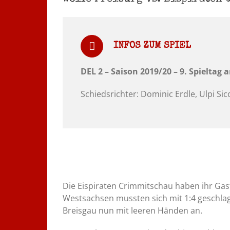
INFOS ZUM SPIEL
DEL 2 – Saison 2019/20 – 9. Spieltag 
Schiedsrichter: Dominic Erdle, Ulpi Si
Die Eispiraten Crimmitschau haben ihr Gast
Westsachsen mussten sich mit 1:4 geschla
Breisgau nun mit leeren Händen an.