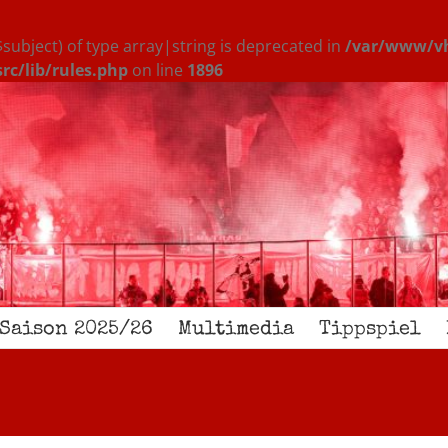
$subject) of type array|string is deprecated in
/var/www/vh
c/lib/rules.php
on line
1896
Saison 2025/26
Multimedia
Tippspiel