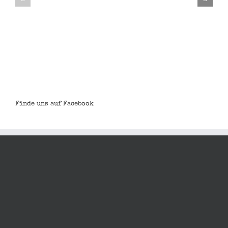
Noah
Steve
Garthe
Majher
Finde uns auf Facebook