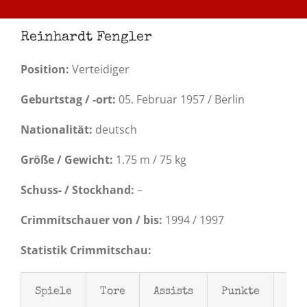
Reinhardt Fengler
Position:
Verteidiger
Geburtstag / -ort:
05. Februar 1957 / Berlin
Nationalität:
deutsch
Größe / Gewicht:
1.75 m / 75 kg
Schuss- / Stockhand:
–
Crimmitschauer von / bis:
1994 / 1997
Statistik Crimmitschau:
Spiele
Tore
Assists
Punkte
Str