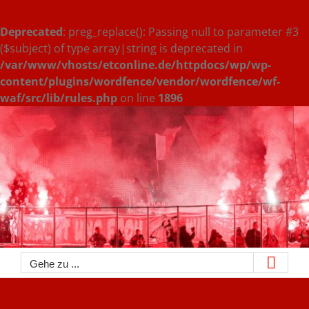
Deprecated
: preg_replace(): Passing null to parameter #3
($subject) of type array|string is deprecated in
/var/www/vhosts/etconline.de/httpdocs/wp/wp-
content/plugins/wordfence/vendor/wordfence/wf-
waf/src/lib/rules.php
on line
1896
Zum
Inhalt
springen
Gehe zu ...