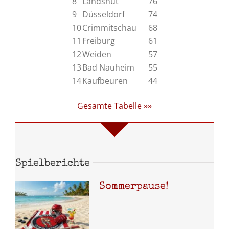
8
Landshut
76
9
Düsseldorf
74
10
Crimmitschau
68
11
Freiburg
61
12
Weiden
57
13
Bad Nauheim
55
14
Kaufbeuren
44
Gesamte Tabelle »»
Spielberichte
Sommerpause!