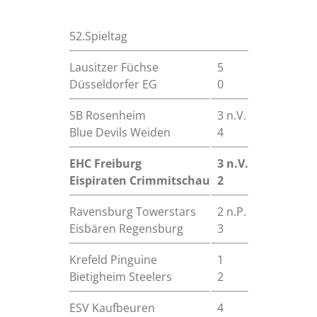
52.Spieltag
Lausitzer Füchse
5
Düsseldorfer EG
0
SB Rosenheim
3 n.V.
Blue Devils Weiden
4
EHC Freiburg
3 n.V.
Eispiraten Crimmitschau
2
Ravensburg Towerstars
2 n.P.
Eisbären Regensburg
3
Krefeld Pinguine
1
Bietigheim Steelers
2
ESV Kaufbeuren
4